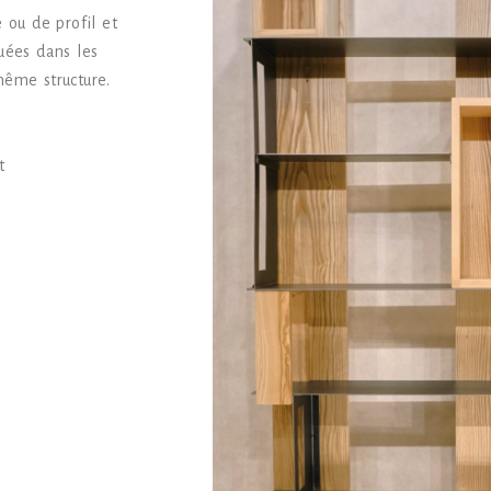
 ou de profil et
uées dans les
même structure.
t