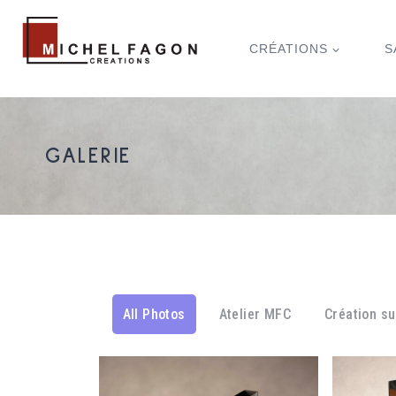
CRÉATIONS
S
GALERIE
All Photos
Atelier MFC
Création s