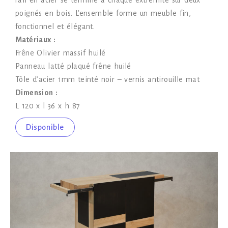
rail en acier se termine à chaque extrémité sur deux
poignés en bois. L’ensemble forme un meuble fin,
fonctionnel et élégant.
Matériaux :
Frêne Olivier massif huilé
Panneau latté plaqué frêne huilé
Tôle d’acier 1mm teinté noir – vernis antirouille mat
Dimension :
L 120 x l 36 x h 87
Disponible